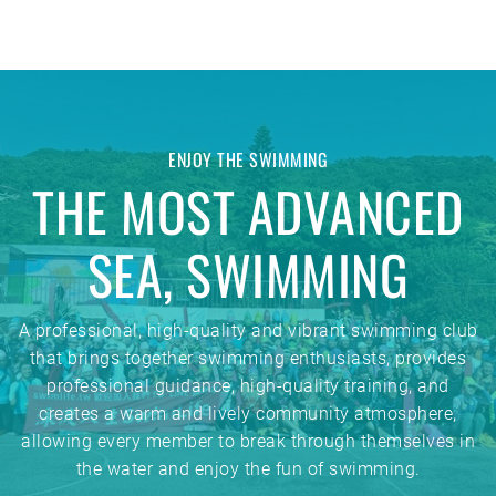
ENJOY THE SWIMMING
THE MOST ADVANCED
SEA, SWIMMING
A professional, high-quality and vibrant swimming club
that brings together swimming enthusiasts, provides
professional guidance, high-quality training, and
creates a warm and lively community atmosphere,
allowing every member to break through themselves in
the water and enjoy the fun of swimming.